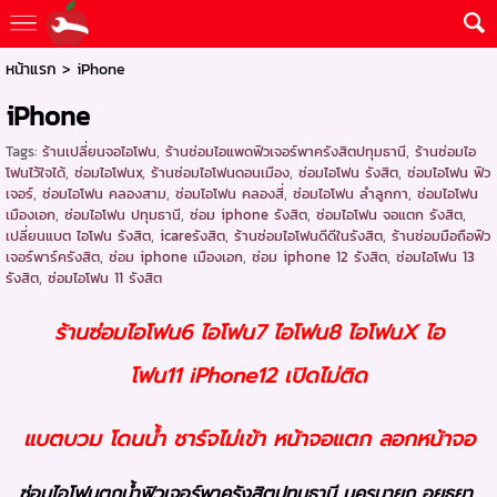
หน้าแรก
>
iPhone
iPhone
Tags:
ร้านเปลี่ยนจอไอโฟน
,
ร้านซ่อมไอแพดฟิวเจอร์พาครังสิตปทุมธานี
,
ร้านซ่อมไอ
โฟนไว้ใจได้
,
ซ่อมไอโฟนx
,
ร้านซ่อมไอโฟนดอนเมือง
,
ซ่อมไอโฟน รังสิต
,
ซ่อมไอโฟน ฟิว
เจอร์
,
ซ่อมไอโฟน คลองสาม
,
ซ่อมไอโฟน คลองสี่
,
ซ่อมไอโฟน ลำลูกกา
,
ซ่อมไอโฟน
เมืองเอก
,
ซ่อมไอโฟน ปทุมธานี
,
ซ่อม iphone รังสิต
,
ซ่อมไอโฟน จอแตก รังสิต
,
เปลี่ยนแบต ไอโฟน รังสิต
,
icareรังสิต
,
ร้านซ่อมไอโฟนดีดีในรังสิต
,
ร้านซ่อมมือถือฟิว
เจอร์พาร์ครังสิต
,
ซ่อม iphone เมืองเอก
,
ซ่อม iphone 12 รังสิต
,
ซ่อมไอโฟน 13
รังสิต
,
ซ่อมไอโฟน 11 รังสิต
ร้านซ่อมไอโฟน6
ไอโฟน7
ไอโฟน8
ไอโฟนX
ไอ
โฟน11
iPhone12
เปิดไม่ติด
แบตบวม โดนน้ำ ชาร์จไม่เข้า หน้าจอแตก ลอกหน้าจอ
ซ่อมไอโฟนตกน้ำฟิวเจอร์พาครังสิต
ปทุมธานี นครนายก อยุธยา