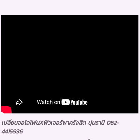
เปลี่ยนจอไอโฟนXฟิวเจอร์พาครังสิต ปุมธานี 062-
4415936